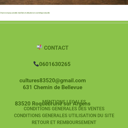
Chanvre et peau sensible : bienfaits et utilisation en cosmétique naturelle
CONTACT
0601630265
cultures83520@gmail.com
631 Chemin de Bellevue
MENTIONS LEGALES
83520 Roquebrune sur Argens
CONDITIONS GENERALES DES VENTES
CONDITIONS GENERALES UTILISATION DU SITE
RETOUR ET REMBOURSEMENT