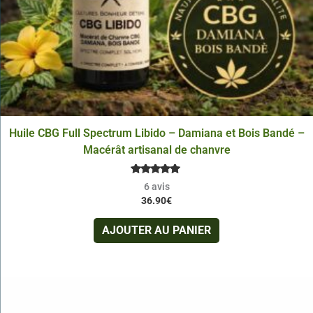
Huile CBG Full Spectrum Libido – Damiana et Bois Bandé –
Macérât artisanal de chanvre
Note
6
avis
4.83
36.90
€
sur 5
AJOUTER AU PANIER
Plage
Ce
de
produit
prix :