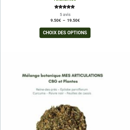
Note
5
avis
5.00
9.50
€
–
19.50
€
sur 5
CHOIX DES OPTIONS
Plage
Ce
de
produit
prix :
a
9.50€
à
plusieurs
18.50€
variations.
Les
options
peuvent
être
choisies
sur