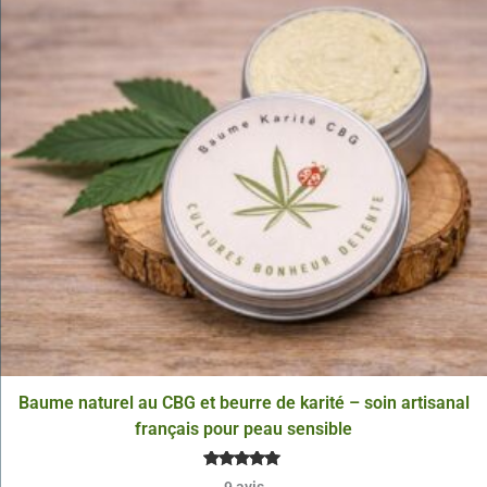
variations.
Les
options
peuvent
être
choisies
sur
la
page
du
produit
Baume naturel au CBG et beurre de karité – soin artisanal
français pour peau sensible
Note
9
avis