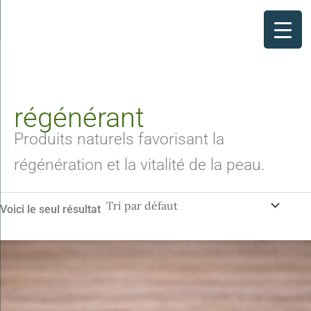
Aller
au
contenu
régénérant
Produits naturels favorisant la
régénération et la vitalité de la peau.
Voici le seul résultat
Plage
Ce
de
produit
prix :
a
14.90€
à
plusieurs
29.00€